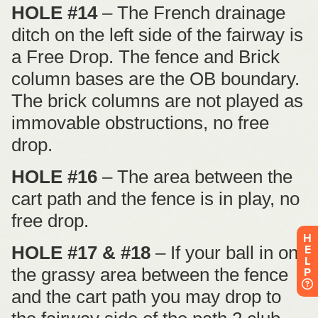
H
E
L
P