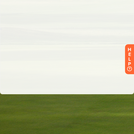
H
E
L
P