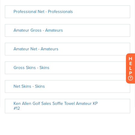
H
E
L
P