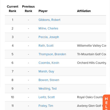
H
E
L