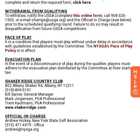
H
E
L
P