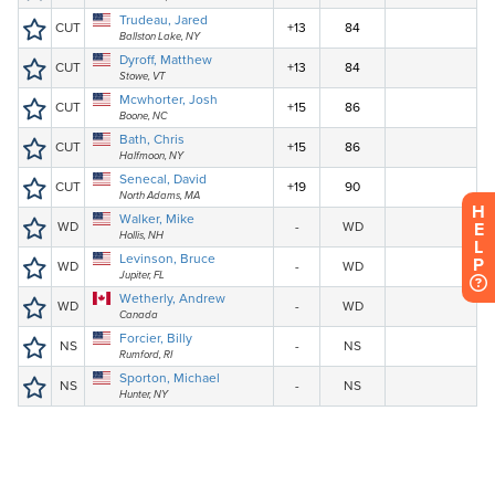
H
E
L
P