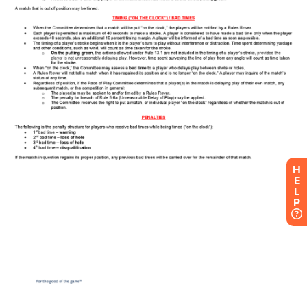
H
E
L
P