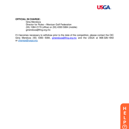
H
E
L
P