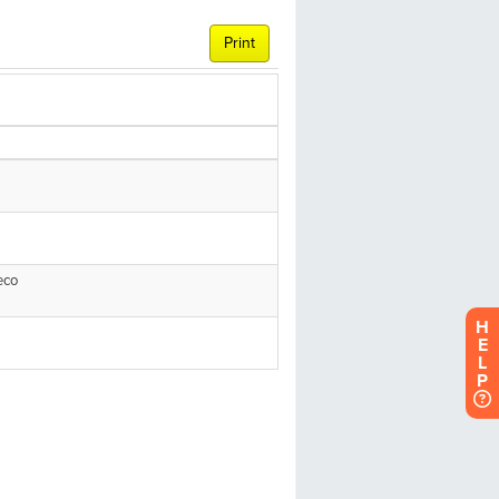
H
E
L
P