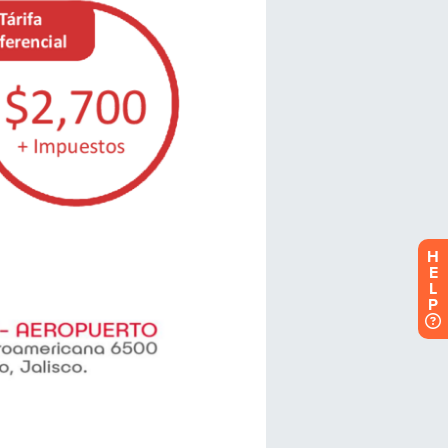
H
E
L
P