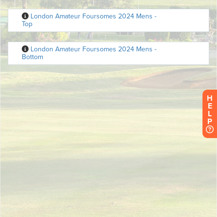
H
E
L
P