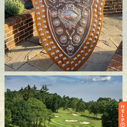
H
E
L
P