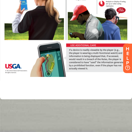
H
E
L
P