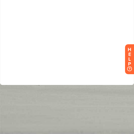
H
E
L
P