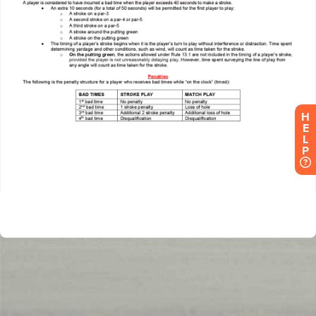
H
E
L
P