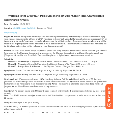
H
E
L
P