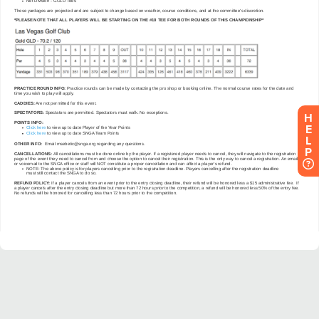
H
E
L
P