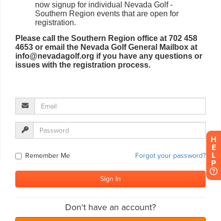
H
E
L
P