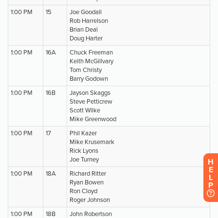
H
E
L
P