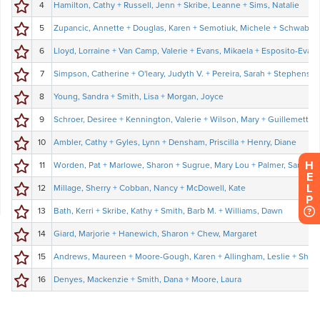
H
E
L
P