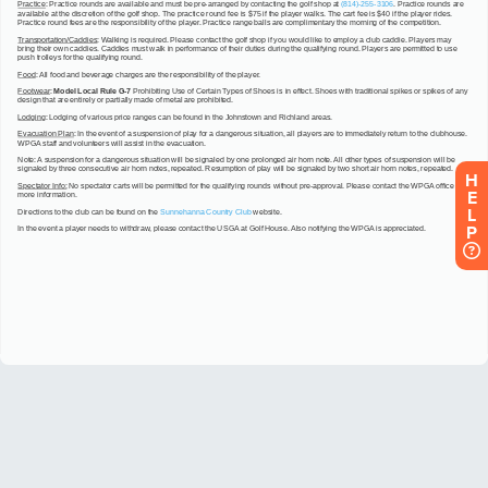
H
E
L
P