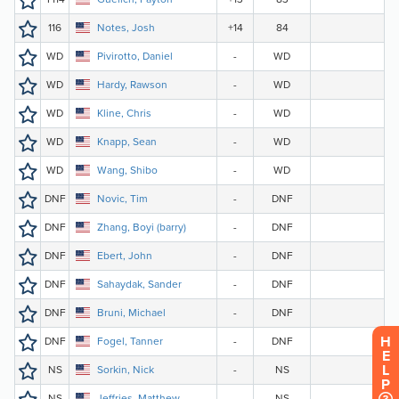
H
E
L
P