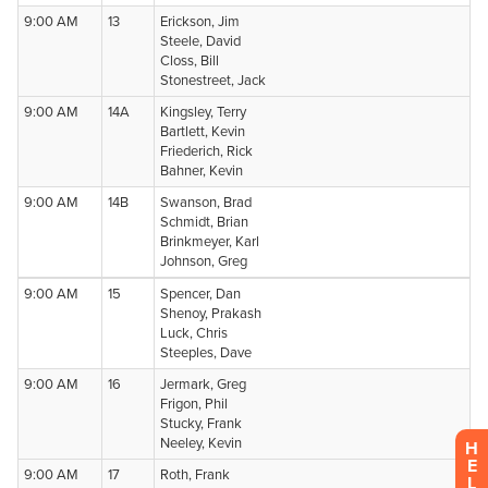
H
E
L