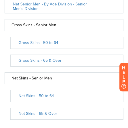
H
E
L
P