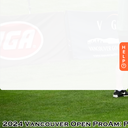
H
E
L
P