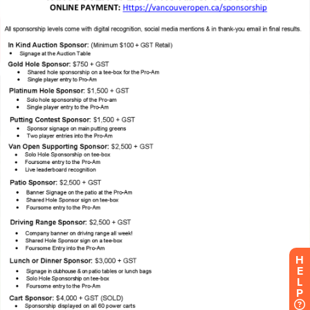
H
E
L
P