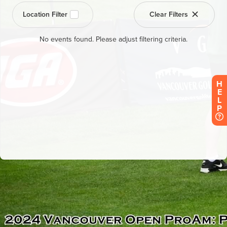
H
E
L
P