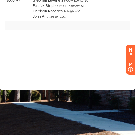
H
E
L
P