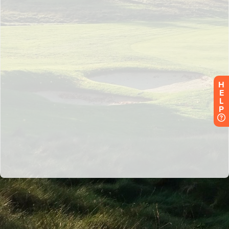
H
E
L
P