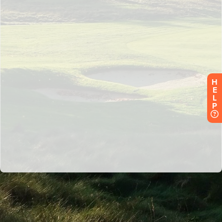
H
E
L
P