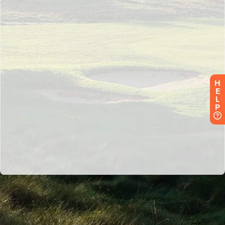
H
E
L
P