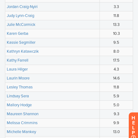
H
E
L
P