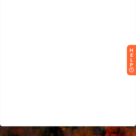
H
E
L
P