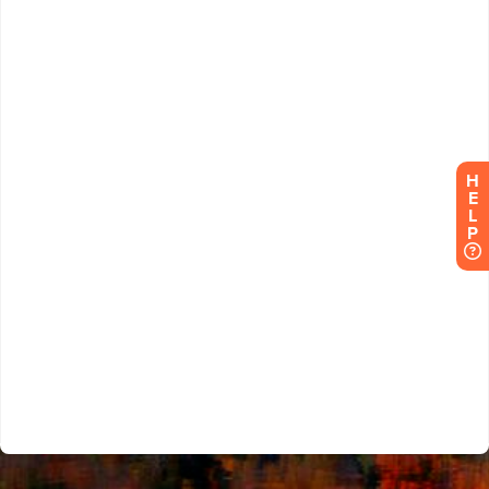
H
E
L
P