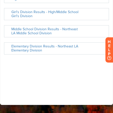
H
E
L
P