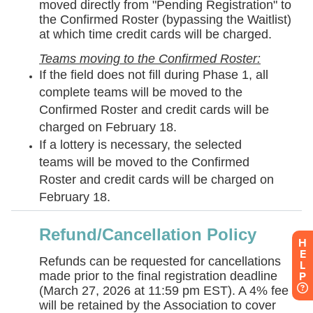
H
E
L
P