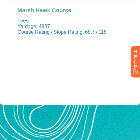
H
E
L
P