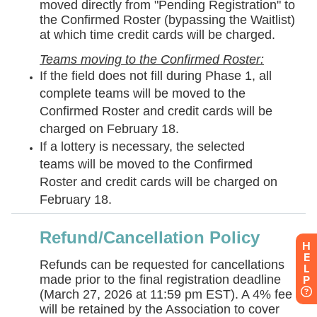
H
E
L
P