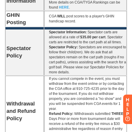
H
E
L
P