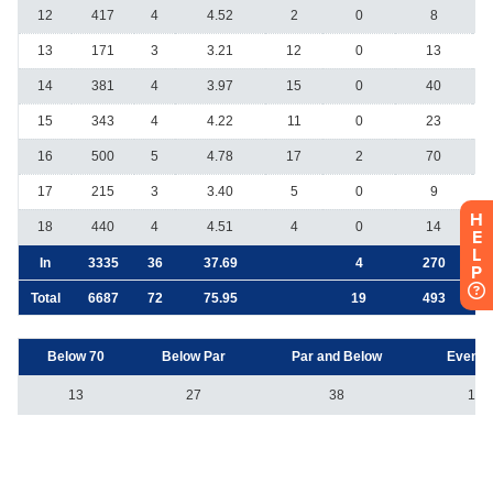
H
E
L
P