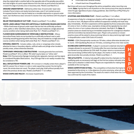
H
E
L
P