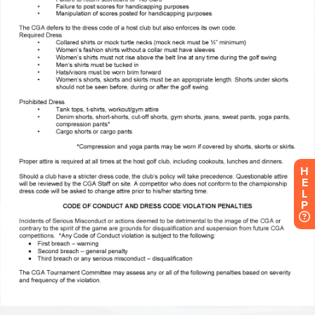
H
E
L
P