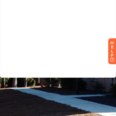
H
E
L
P