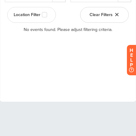
H
E
L
P