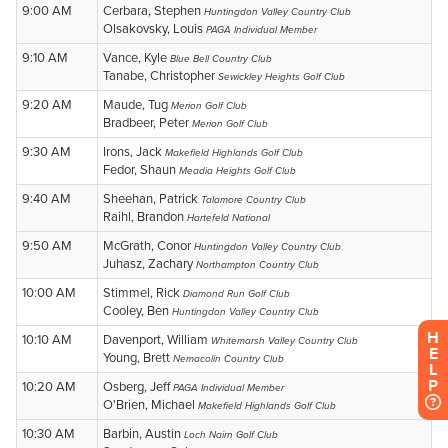
H
E
L
P