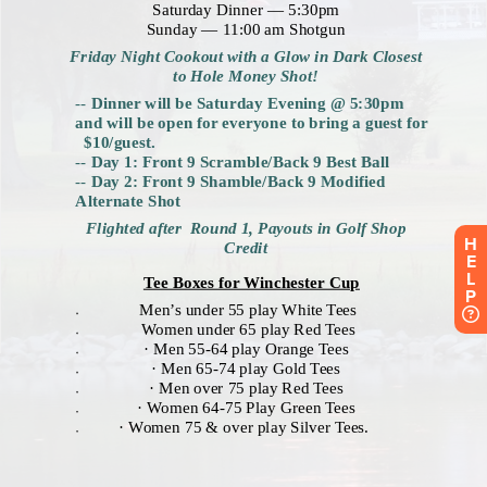
H
E
L
P