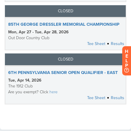
H
E
L
P