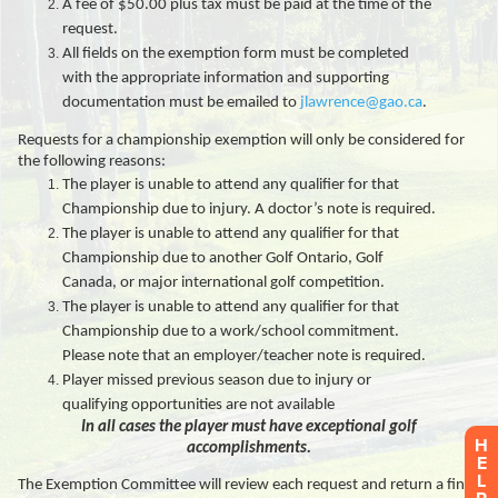
H
E
L