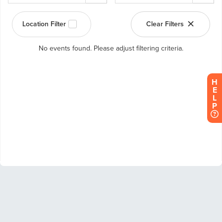
H
E
L
P