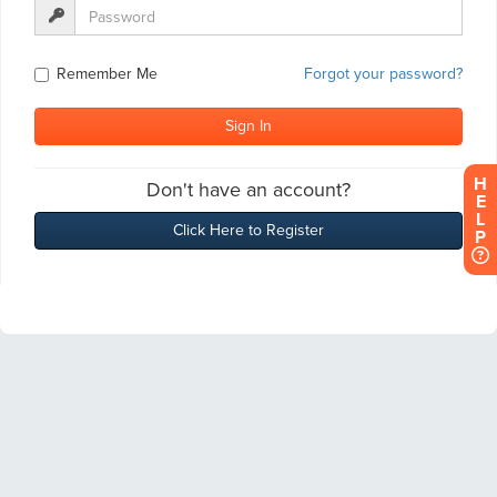
H
E
L
P